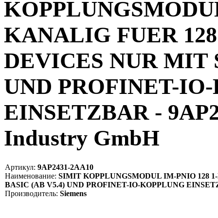
KOPPLUNGSMODUL I
KANALIG FUER 128
DEVICES NUR MIT S
UND PROFINET-IO
EINSETZBAR - 9AP2
Industry GmbH
Артикул:
9AP2431-2AA10
Наименование:
SIMIT KOPPLUNGSMODUL IM-PNIO 128 1-
BASIC (AB V5.4) UND PROFINET-IO-KOPPLUNG EINSETZ
Производитель:
Siemens