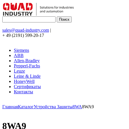
sales@quad-industry.com
|
+ 49 (2191) 599-20-17
Siemens
ABB
Allen-Bradley
Pepperl-Fuchs
Leuze
Leine & Linde
HoneyWell
Сертификаты
Контакты
Главная
Каталог
Устройства Защиты
8WA
8WA9
8WA9