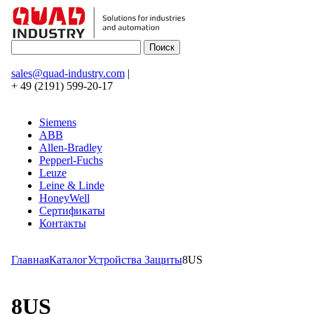
sales@quad-industry.com
|
+ 49 (2191) 599-20-17
Siemens
ABB
Allen-Bradley
Pepperl-Fuchs
Leuze
Leine & Linde
HoneyWell
Сертификаты
Контакты
Главная
Каталог
Устройства Защиты
8US
8US