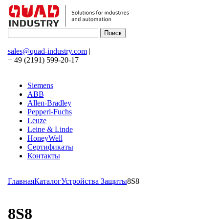
sales@quad-industry.com
|
+ 49 (2191) 599-20-17
Siemens
ABB
Allen-Bradley
Pepperl-Fuchs
Leuze
Leine & Linde
HoneyWell
Сертификаты
Контакты
Главная
Каталог
Устройства Защиты
8S8
8S8