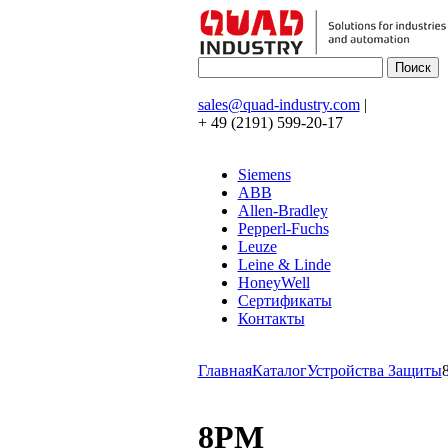
sales@quad-industry.com
|
+ 49 (2191) 599-20-17
Siemens
ABB
Allen-Bradley
Pepperl-Fuchs
Leuze
Leine & Linde
HoneyWell
Сертификаты
Контакты
Главная
Каталог
Устройства Защиты
8PM