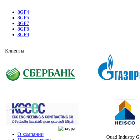
8GF4
8GF5
8GF7
8GF8
8GF9
Клиенты
О компании
Quad Industry 
Производители