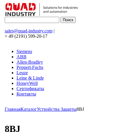
sales@quad-industry.com
|
+ 49 (2191) 599-20-17
Siemens
ABB
Allen-Bradley
Pepperl-Fuchs
Leuze
Leine & Linde
HoneyWell
Сертификаты
Контакты
Главная
Каталог
Устройства Защиты
8BJ
8BJ