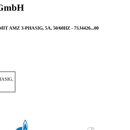
y GmbH
Z 3-PHASIG, 5A, 50/60HZ - 7SJ4426...00
ASIG,