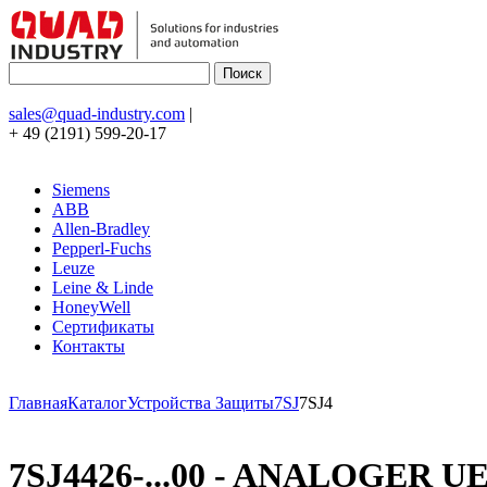
sales@quad-industry.com
|
+ 49 (2191) 599-20-17
Siemens
ABB
Allen-Bradley
Pepperl-Fuchs
Leuze
Leine & Linde
HoneyWell
Сертификаты
Контакты
Главная
Каталог
Устройства Защиты
7SJ
7SJ4
7SJ4426-...00 - ANALOGER