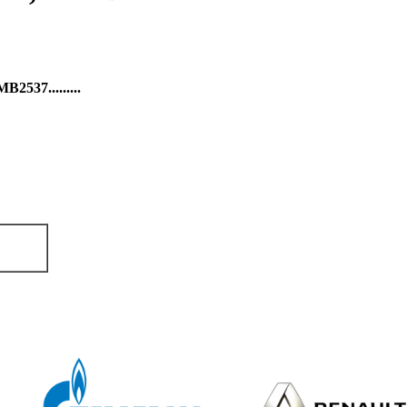
37.........