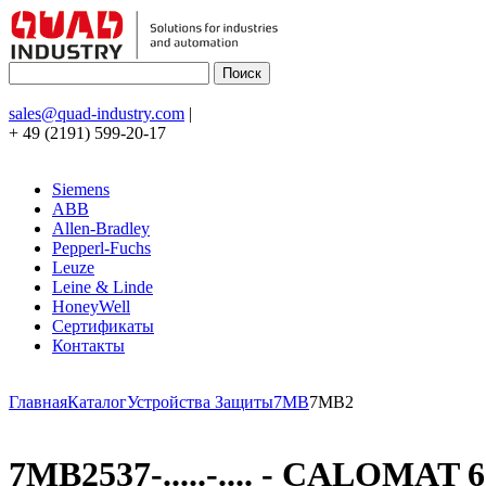
sales@quad-industry.com
|
+ 49 (2191) 599-20-17
Siemens
ABB
Allen-Bradley
Pepperl-Fuchs
Leuze
Leine & Linde
HoneyWell
Сертификаты
Контакты
Главная
Каталог
Устройства Защиты
7MB
7MB2
7MB2537-.....-.... - CALOMAT