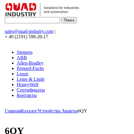
sales@quad-industry.com
|
+ 49 (2191) 599-20-17
Siemens
ABB
Allen-Bradley
Pepperl-Fuchs
Leuze
Leine & Linde
HoneyWell
Сертификаты
Контакты
Главная
Каталог
Устройства Защиты
6QY
6QY