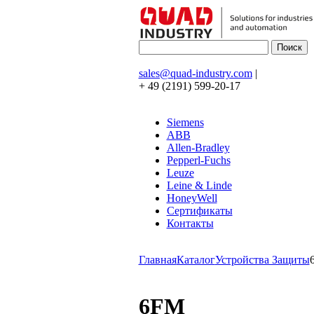
sales@quad-industry.com
|
+ 49 (2191) 599-20-17
Siemens
ABB
Allen-Bradley
Pepperl-Fuchs
Leuze
Leine & Linde
HoneyWell
Сертификаты
Контакты
Главная
Каталог
Устройства Защиты
6FM