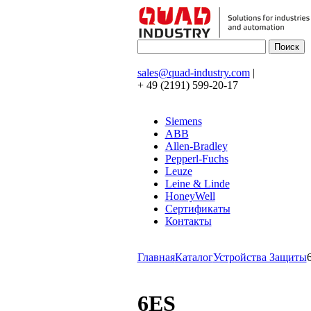
sales@quad-industry.com
|
+ 49 (2191) 599-20-17
Siemens
ABB
Allen-Bradley
Pepperl-Fuchs
Leuze
Leine & Linde
HoneyWell
Сертификаты
Контакты
Главная
Каталог
Устройства Защиты
6ES