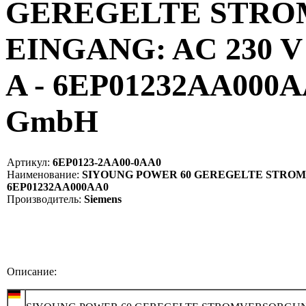
GEREGELTE STRO
EINGANG: AC 230 V
A - 6EP01232AA000AA
GmbH
Артикул:
6EP0123-2AA00-0AA0
Наименование:
SIYOUNG POWER 60 GEREGELTE STROMVER
6EP01232AA000AA0
Производитель:
Siemens
Описание: