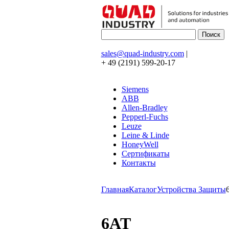
sales@quad-industry.com
|
+ 49 (2191) 599-20-17
Siemens
ABB
Allen-Bradley
Pepperl-Fuchs
Leuze
Leine & Linde
HoneyWell
Сертификаты
Контакты
Главная
Каталог
Устройства Защиты
6AT