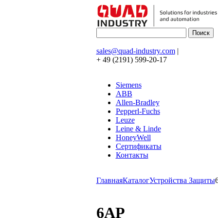
sales@quad-industry.com
|
+ 49 (2191) 599-20-17
Siemens
ABB
Allen-Bradley
Pepperl-Fuchs
Leuze
Leine & Linde
HoneyWell
Сертификаты
Контакты
Главная
Каталог
Устройства Защиты
6AP