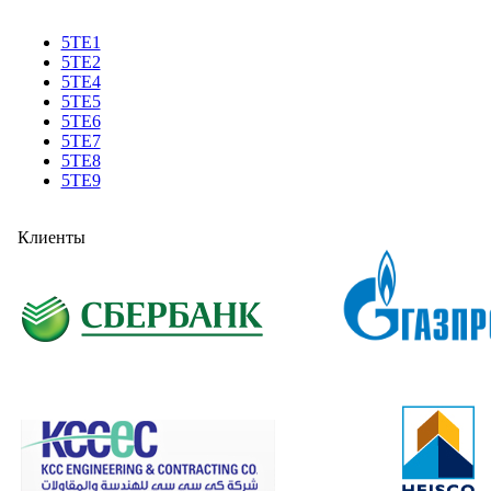
5TE1
5TE2
5TE4
5TE5
5TE6
5TE7
5TE8
5TE9
Клиенты