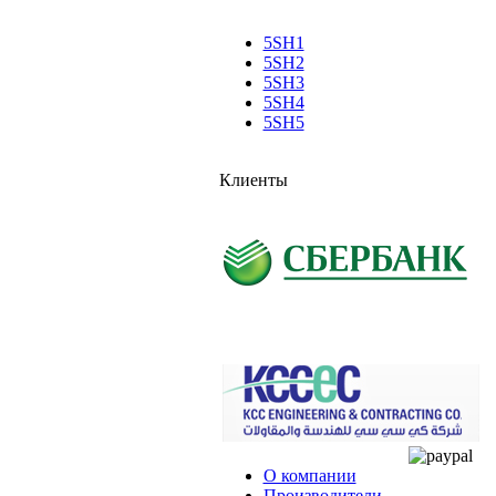
5SH1
5SH2
5SH3
5SH4
5SH5
Клиенты
О компании
Производители