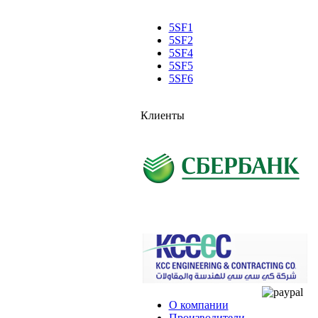
5SF1
5SF2
5SF4
5SF5
5SF6
Клиенты
О компании
Производители