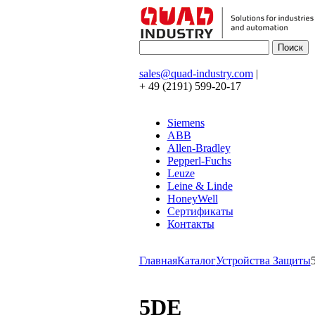
sales@quad-industry.com
|
+ 49 (2191) 599-20-17
Siemens
ABB
Allen-Bradley
Pepperl-Fuchs
Leuze
Leine & Linde
HoneyWell
Сертификаты
Контакты
Главная
Каталог
Устройства Защиты
5DE