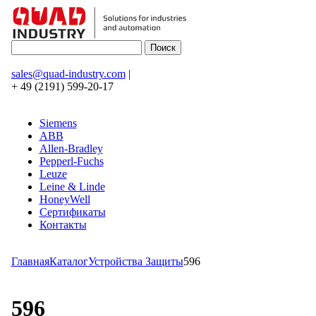
sales@quad-industry.com
|
+ 49 (2191) 599-20-17
Siemens
ABB
Allen-Bradley
Pepperl-Fuchs
Leuze
Leine & Linde
HoneyWell
Сертификаты
Контакты
Главная
Каталог
Устройства Защиты
596
596