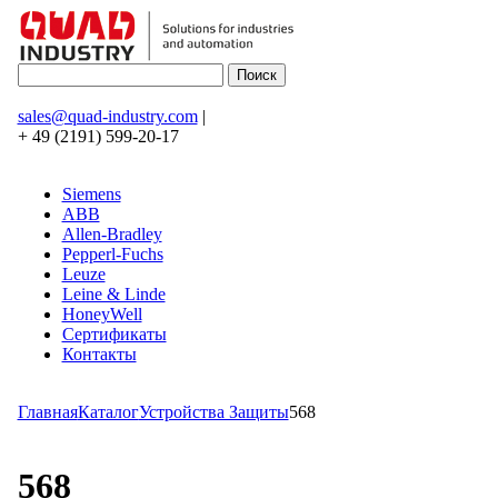
sales@quad-industry.com
|
+ 49 (2191) 599-20-17
Siemens
ABB
Allen-Bradley
Pepperl-Fuchs
Leuze
Leine & Linde
HoneyWell
Сертификаты
Контакты
Главная
Каталог
Устройства Защиты
568
568