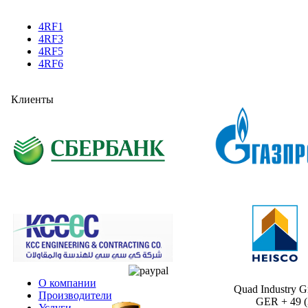
4RF1
4RF3
4RF5
4RF6
Клиенты
О компании
Quad Industry 
Производители
GER + 49 (30
Услуги