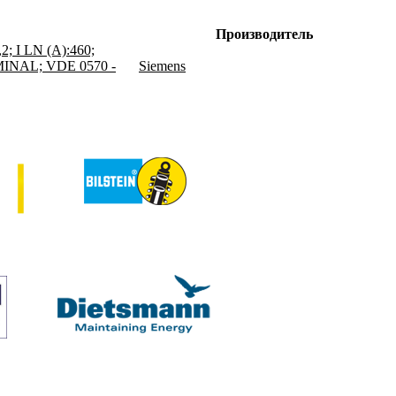
Производитель
 I LN (A):460;
MINAL; VDE 0570 -
Siemens