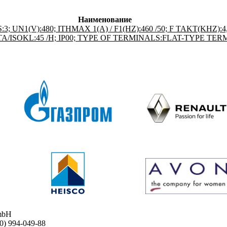
Наименование
UN1(V):480; ITHMAX 1(A) / F1(HZ):460 /50; F TAKT(KHZ):4,2;
; TA/ISOKL:45 /H; IP00; TYPE OF TERMINALS:FLAT-TYPE TER
mbH
 994-049-88