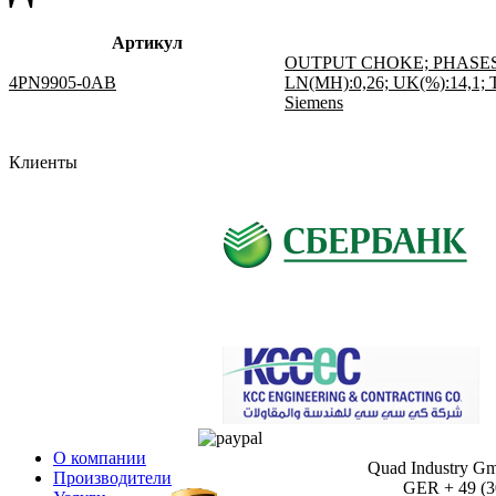
Артикул
OUTPUT CHOKE; PHASES:3; 
4PN9905-0AB
LN(MH):0,26; UK(%):14,1
Siemens
Клиенты
О компании
Quad Industry G
Производители
GER + 49 (30)