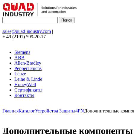
sales@quad-industry.com
|
+ 49 (2191) 599-20-17
Siemens
ABB
Allen-Bradley
Pepperl-Fuchs
Leuze
Leine & Linde
HoneyWell
Сертификаты
Контакты
Главная
Каталог
Устройства Защиты
4PN
Дополнительные компо
Дополнительные компоненты