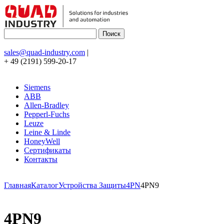
sales@quad-industry.com
|
+ 49 (2191) 599-20-17
Siemens
ABB
Allen-Bradley
Pepperl-Fuchs
Leuze
Leine & Linde
HoneyWell
Сертификаты
Контакты
Главная
Каталог
Устройства Защиты
4PN
4PN9
4PN9