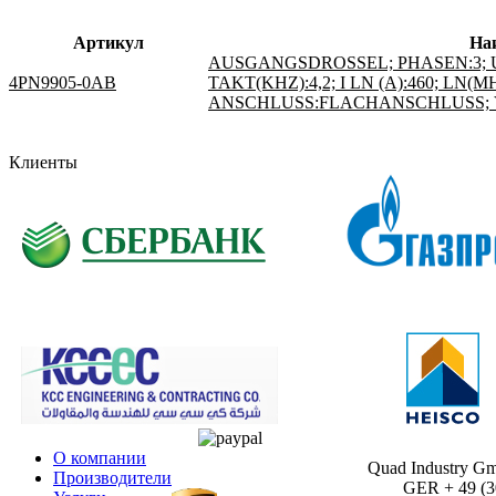
Артикул
На
AUSGANGSDROSSEL; PHASEN:3; UN1(
4PN9905-0AB
TAKT(KHZ):4,2; I LN (A):460; LN(MH)
ANSCHLUSS:FLACHANSCHLUSS; VD
Клиенты
О компании
Quad Industry G
Производители
GER + 49 (30)