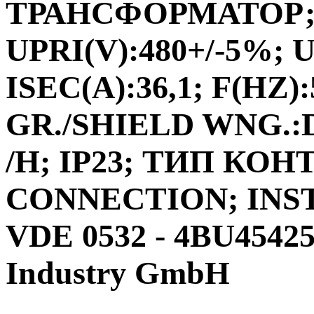
ТРАНСФОРМАТОР;ФА
UPRI(V):480+/-5%; U
ISEC(A):36,1; F(HZ)
GR./SHIELD WNG.:D
/H; IP23; ТИП КО
CONNECTION; INS
VDE 0532 - 4BU4542
Industry GmbH