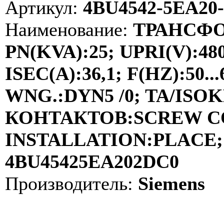
Артикул:
4BU4542-5EA20
Наименование:
ТРАНСФО
PN(KVA):25; UPRI(V):48
ISEC(A):36,1; F(HZ):50
WNG.:DYN5 /0; TA/ISOKL
КОНТАКТОВ:SCREW C
INSTALLATION:PLACE; 
4BU45425EA202DC0
Производитель:
Siemens