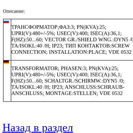
Описание:
ТРАНСФОРМАТОР;ФАЗ:3; PN(KVA):25;
UPRI(V):480+/-5%; USEC(V):400; ISEC(A):36,1;
F(HZ):50...60; VECTOR GR./SHIELD WNG.:DYN5 /0
TA/ISOKL:40 /H; IP23; ТИП КОНТАКТОВ:SCREW
CONNECTION; INSTALLATION:PLACE; VDE 0532
TRANSFORMATOR; PHASEN:3; PN(KVA):25;
UPRI(V):480+/-5%; USEC(V):400; ISEC(A):36,1;
F(HZ):50...60; SCHALTGR./SCHIRMW.:DYN5 /0;
TA/ISOKL:40 /H; IP23; ANSCHLUSS:SCHRAUB-
ANSCHLUSS; MONTAGE:STELLEN; VDE 0532
Назад в раздел