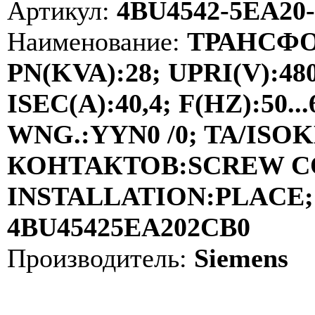
Артикул:
4BU4542-5EA20
Наименование:
ТРАНСФО
PN(KVA):28; UPRI(V):48
ISEC(A):40,4; F(HZ):50
WNG.:YYN0 /0; TA/ISOKL
КОНТАКТОВ:SCREW C
INSTALLATION:PLACE; 
4BU45425EA202CB0
Производитель:
Siemens