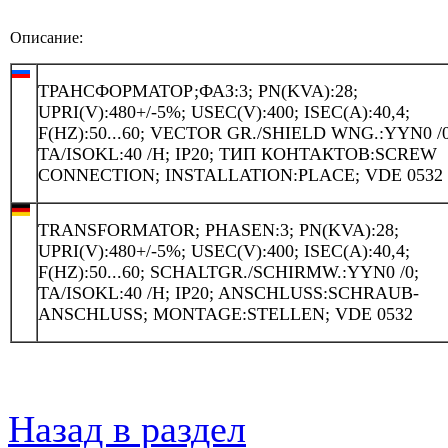
Описание:
ТРАНСФОРМАТОР;ФАЗ:3; PN(KVA):28;
UPRI(V):480+/-5%; USEC(V):400; ISEC(A):40,4;
F(HZ):50...60; VECTOR GR./SHIELD WNG.:YYN0 /0
TA/ISOKL:40 /H; IP20; ТИП КОНТАКТОВ:SCREW
CONNECTION; INSTALLATION:PLACE; VDE 0532
TRANSFORMATOR; PHASEN:3; PN(KVA):28;
UPRI(V):480+/-5%; USEC(V):400; ISEC(A):40,4;
F(HZ):50...60; SCHALTGR./SCHIRMW.:YYN0 /0;
TA/ISOKL:40 /H; IP20; ANSCHLUSS:SCHRAUB-
ANSCHLUSS; MONTAGE:STELLEN; VDE 0532
Назад в раздел