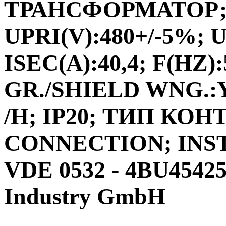
ТРАНСФОРМАТОР;ФА
UPRI(V):480+/-5%; U
ISEC(A):40,4; F(HZ)
GR./SHIELD WNG.:Y
/H; IP20; ТИП КО
CONNECTION; INS
VDE 0532 - 4BU4542
Industry GmbH