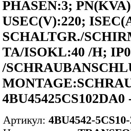
PHASEN:3; PN(KVA):
USEC(V):220; ISEC(A)
SCHALTGR./SCHIRM
TA/ISOKL:40 /H; I
/SCHRAUBANSCHL
MONTAGE:SCHRAUB
4BU45425CS102DA0 -
Артикул:
4BU4542-5CS10