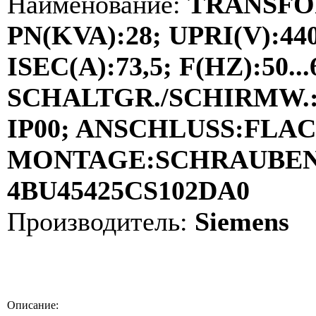
Наименование:
TRANSFO
PN(KVA):28; UPRI(V):44
ISEC(A):73,5; F(HZ):50...
SCHALTGR./SCHIRMW.:D
IP00; ANSCHLUSS:FLA
MONTAGE:SCHRAUBEN; 
4BU45425CS102DA0
Производитель:
Siemens
Описание: