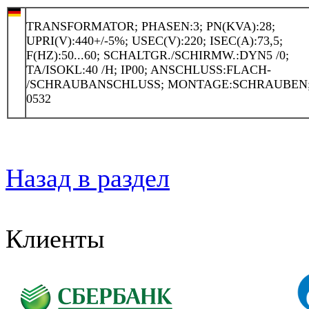
TRANSFORMATOR; PHASEN:3; PN(KVA):28;
UPRI(V):440+/-5%; USEC(V):220; ISEC(A):73,5;
F(HZ):50...60; SCHALTGR./SCHIRMW.:DYN5 /0;
TA/ISOKL:40 /H; IP00; ANSCHLUSS:FLACH-
/SCHRAUBANSCHLUSS; MONTAGE:SCHRAUBEN
0532
Назад в раздел
Клиенты