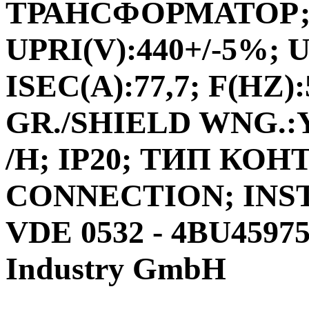
ТРАНСФОРМАТОР;ФА
UPRI(V):440+/-5%; U
ISEC(A):77,7; F(HZ)
GR./SHIELD WNG.:Y
/H; IP20; ТИП КО
CONNECTION; INS
VDE 0532 - 4BU4597
Industry GmbH