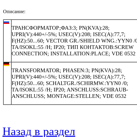
Описание:
ТРАНСФОРМАТОР;ФАЗ:3; PN(KVA):28;
UPRI(V):440+/-5%; USEC(V):208; ISEC(A):77,7;
F(HZ):50...60; VECTOR GR./SHIELD WNG.:YYN0 /0
TA/ISOKL:55 /H; IP20; ТИП КОНТАКТОВ:SCREW
CONNECTION; INSTALLATION:PLACE; VDE 0532
TRANSFORMATOR; PHASEN:3; PN(KVA):28;
UPRI(V):440+/-5%; USEC(V):208; ISEC(A):77,7;
F(HZ):50...60; SCHALTGR./SCHIRMW.:YYN0 /0;
TA/ISOKL:55 /H; IP20; ANSCHLUSS:SCHRAUB-
ANSCHLUSS; MONTAGE:STELLEN; VDE 0532
Назад в раздел