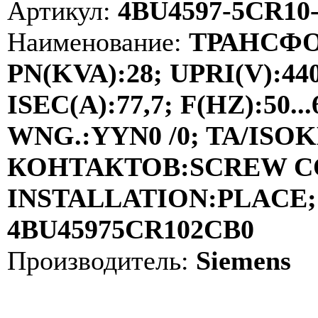
Артикул:
4BU4597-5CR10
Наименование:
ТРАНСФО
PN(KVA):28; UPRI(V):44
ISEC(A):77,7; F(HZ):50
WNG.:YYN0 /0; TA/ISOKL
КОНТАКТОВ:SCREW C
INSTALLATION:PLACE; 
4BU45975CR102CB0
Производитель:
Siemens