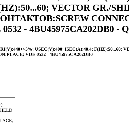
F(HZ):50...60; VECTOR GR./S
ИП КОНТАКТОВ:SCREW CONNE
532 - 4BU45975CA202DB0 - Q
):440+/-5%; USEC(V):400; ISEC(A):40,4; F(HZ):50...60; 
PLACE; VDE 0532 - 4BU45975CA202DB0
%;
SHIELD
LACE;