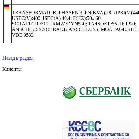
TRANSFORMATOR; PHASEN:3; PN(KVA):28; UPRI(V):440
USEC(V):400; ISEC(A):40,4; F(HZ):50...60;
SCHALTGR./SCHIRMW.:DYN5 /0; TA/ISOKL:55 /H; IP20;
ANSCHLUSS:SCHRAUB-ANSCHLUSS; MONTAGE:STEL
VDE 0532
Назад в раздел
Клиенты