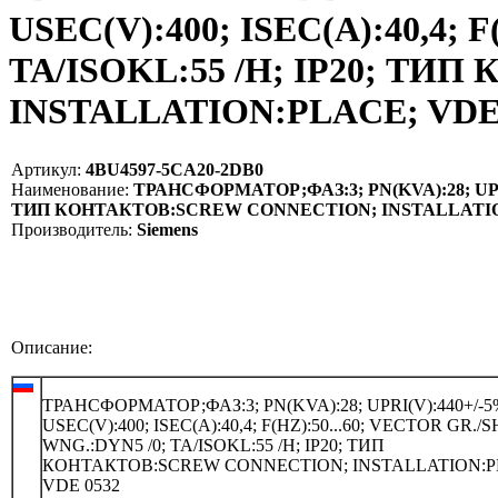
USEC(V):400; ISEC(A):40,4; 
TA/ISOKL:55 /H; IP20; Т
INSTALLATION:PLACE; VDE 0
Артикул:
4BU4597-5CA20-2DB0
Наименование:
ТРАНСФОРМАТОР;ФАЗ:3; PN(KVA):28; UPRI(V
ТИП КОНТАКТОВ:SCREW CONNECTION; INSTALLATION:
Производитель:
Siemens
Описание:
ТРАНСФОРМАТОР;ФАЗ:3; PN(KVA):28; UPRI(V):440+/-5
USEC(V):400; ISEC(A):40,4; F(HZ):50...60; VECTOR GR./
WNG.:DYN5 /0; TA/ISOKL:55 /H; IP20; ТИП
КОНТАКТОВ:SCREW CONNECTION; INSTALLATION:P
VDE 0532