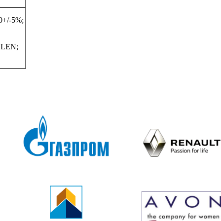
+/-5%;
LEN;