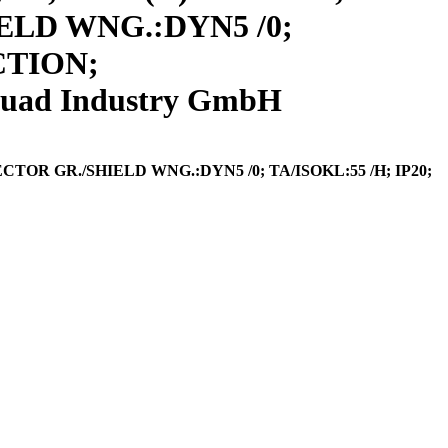
HIELD WNG.:DYN5 /0;
CTION;
uad Industry GmbH
VECTOR GR./SHIELD WNG.:DYN5 /0; TA/ISOKL:55 /H; IP20;