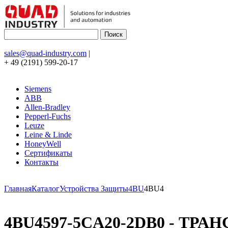
sales@quad-industry.com
|
+ 49 (2191) 599-20-17
Siemens
ABB
Allen-Bradley
Pepperl-Fuchs
Leuze
Leine & Linde
HoneyWell
Сертификаты
Контакты
Главная
Каталог
Устройства Защиты
4BU
4BU4
4BU4597-5CA20-2DB0 - ТРАН