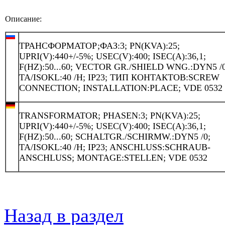
Описание:
ТРАНСФОРМАТОР;ФАЗ:3; PN(KVA):25;
UPRI(V):440+/-5%; USEC(V):400; ISEC(A):36,1;
F(HZ):50...60; VECTOR GR./SHIELD WNG.:DYN5 /0
TA/ISOKL:40 /H; IP23; ТИП КОНТАКТОВ:SCREW
CONNECTION; INSTALLATION:PLACE; VDE 0532
TRANSFORMATOR; PHASEN:3; PN(KVA):25;
UPRI(V):440+/-5%; USEC(V):400; ISEC(A):36,1;
F(HZ):50...60; SCHALTGR./SCHIRMW.:DYN5 /0;
TA/ISOKL:40 /H; IP23; ANSCHLUSS:SCHRAUB-
ANSCHLUSS; MONTAGE:STELLEN; VDE 0532
Назад в раздел