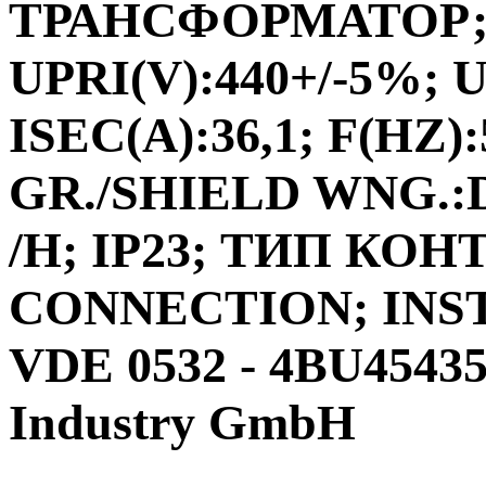
ТРАНСФОРМАТОР;ФА
UPRI(V):440+/-5%; U
ISEC(A):36,1; F(HZ)
GR./SHIELD WNG.:D
/H; IP23; ТИП КО
CONNECTION; INS
VDE 0532 - 4BU4543
Industry GmbH