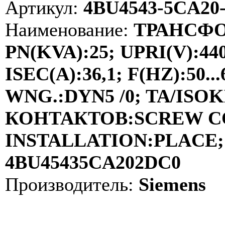
Артикул:
4BU4543-5CA20
Наименование:
ТРАНСФО
PN(KVA):25; UPRI(V):44
ISEC(A):36,1; F(HZ):50
WNG.:DYN5 /0; TA/ISOKL
КОНТАКТОВ:SCREW C
INSTALLATION:PLACE; 
4BU45435CA202DC0
Производитель:
Siemens