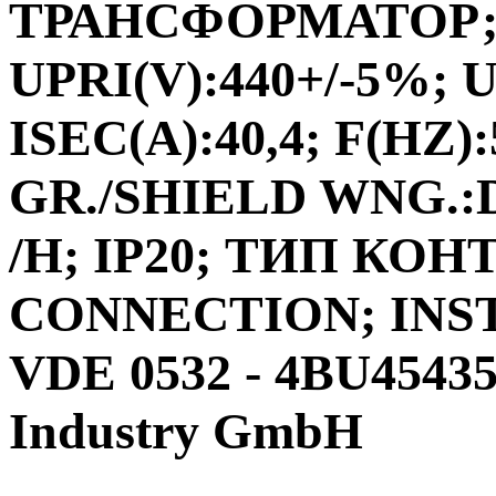
ТРАНСФОРМАТОР;ФА
UPRI(V):440+/-5%; U
ISEC(A):40,4; F(HZ)
GR./SHIELD WNG.:D
/H; IP20; ТИП КО
CONNECTION; INS
VDE 0532 - 4BU4543
Industry GmbH