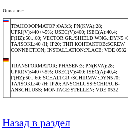
Описание:
ТРАНСФОРМАТОР;ФАЗ:3; PN(KVA):28;
UPRI(V):440+/-5%; USEC(V):400; ISEC(A):40,4;
F(HZ):50...60; VECTOR GR./SHIELD WNG.:DYN5 /0
TA/ISOKL:40 /H; IP20; ТИП КОНТАКТОВ:SCREW
CONNECTION; INSTALLATION:PLACE; VDE 0532
TRANSFORMATOR; PHASEN:3; PN(KVA):28;
UPRI(V):440+/-5%; USEC(V):400; ISEC(A):40,4;
F(HZ):50...60; SCHALTGR./SCHIRMW.:DYN5 /0;
TA/ISOKL:40 /H; IP20; ANSCHLUSS:SCHRAUB-
ANSCHLUSS; MONTAGE:STELLEN; VDE 0532
Назад в раздел