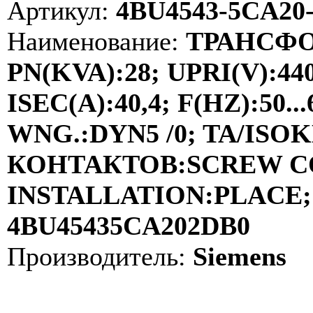
Артикул:
4BU4543-5CA20
Наименование:
ТРАНСФО
PN(KVA):28; UPRI(V):44
ISEC(A):40,4; F(HZ):50
WNG.:DYN5 /0; TA/ISOKL
КОНТАКТОВ:SCREW C
INSTALLATION:PLACE; 
4BU45435CA202DB0
Производитель:
Siemens