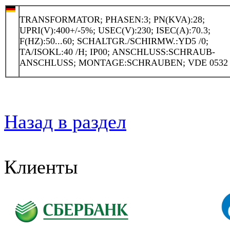
TRANSFORMATOR; PHASEN:3; PN(KVA):28;
UPRI(V):400+/-5%; USEC(V):230; ISEC(A):70.3;
F(HZ):50...60; SCHALTGR./SCHIRMW.:YD5 /0;
TA/ISOKL:40 /H; IP00; ANSCHLUSS:SCHRAUB-
ANSCHLUSS; MONTAGE:SCHRAUBEN; VDE 0532
Назад в раздел
Клиенты