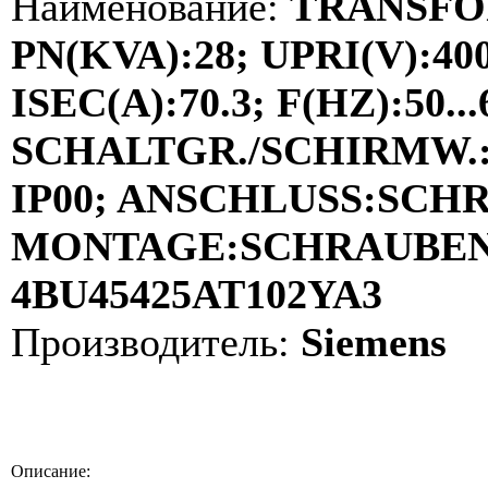
Наименование:
TRANSFO
PN(KVA):28; UPRI(V):40
ISEC(A):70.3; F(HZ):50...
SCHALTGR./SCHIRMW.:YD
IP00; ANSCHLUSS:SCH
MONTAGE:SCHRAUBEN; 
4BU45425AT102YA3
Производитель:
Siemens
Описание: