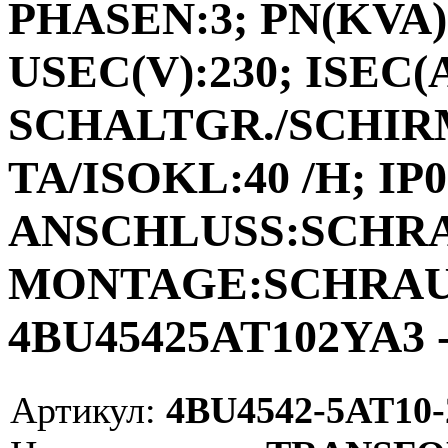
PHASEN:3; PN(KVA):
USEC(V):230; ISEC(A)
SCHALTGR./SCHIRM
TA/ISOKL:40 /H; IP0
ANSCHLUSS:SCHR
MONTAGE:SCHRAUB
4BU45425AT102YA3 -
Артикул:
4BU4542-5AT10