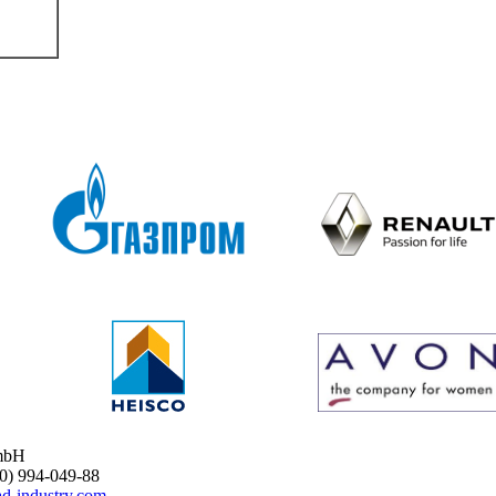
mbH
 994-049-88
d-industry.com