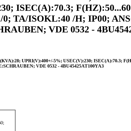
0; ISEC(A):70.3; F(HZ):50...60
0; TA/ISOKL:40 /H; IP00; 
UBEN; VDE 0532 - 4BU45425A
28; UPRI(V):400+/-5%; USEC(V):230; ISEC(A):70.3; F(HZ
:SCHRAUBEN; VDE 0532 - 4BU45425AT100YA3
0;