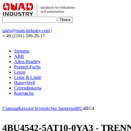
sales@quad-industry.com
|
+ 49 (2191) 599-20-17
Siemens
ABB
Allen-Bradley
Pepperl-Fuchs
Leuze
Leine & Linde
HoneyWell
Сертификаты
Контакты
Главная
Каталог
Устройства Защиты
4BU
4BU4
4BU4542-5AT10-0YA3 - TRE