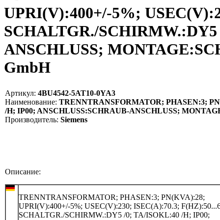
UPRI(V):400+/-5%; USEC(V):23
SCHALTGR./SCHIRMW.:DY5 /
ANSCHLUSS; MONTAGE:SCHRA
GmbH
Артикул:
4BU4542-5AT10-0YA3
Наименование:
TRENNTRANSFORMATOR; PHASEN:3; PN(KVA):
/H; IP00; ANSCHLUSS:SCHRAUB-ANSCHLUSS; MONTAGE
Производитель:
Siemens
Описание:
TRENNTRANSFORMATOR; PHASEN:3; PN(KVA):28;
UPRI(V):400+/-5%; USEC(V):230; ISEC(A):70.3; F(HZ):50...6
SCHALTGR./SCHIRMW.:DY5 /0; TA/ISOKL:40 /H; IP00;