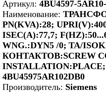
Артикул:
4BU4597-5AR10
Наименование:
ТРАНСФО
PN(KVA):28; UPRI(V):40
ISEC(A):77,7; F(HZ):50
WNG.:DYN5 /0; TA/ISOKL
КОНТАКТОВ:SCREW C
INSTALLATION:PLACE; 
4BU45975AR102DB0
Производитель:
Siemens