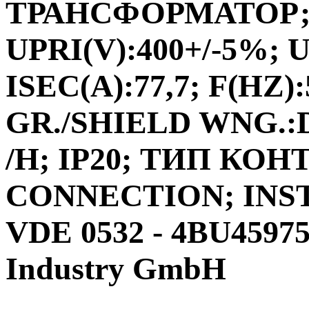
ТРАНСФОРМАТОР;ФА
UPRI(V):400+/-5%; U
ISEC(A):77,7; F(HZ)
GR./SHIELD WNG.:D
/H; IP20; ТИП КО
CONNECTION; INS
VDE 0532 - 4BU4597
Industry GmbH