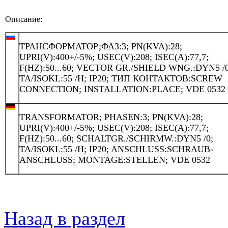
Описание:
ТРАНСФОРМАТОР;ФАЗ:3; PN(KVA):28;
UPRI(V):400+/-5%; USEC(V):208; ISEC(A):77,7;
F(HZ):50...60; VECTOR GR./SHIELD WNG.:DYN5 /0
TA/ISOKL:55 /H; IP20; ТИП КОНТАКТОВ:SCREW
CONNECTION; INSTALLATION:PLACE; VDE 0532
TRANSFORMATOR; PHASEN:3; PN(KVA):28;
UPRI(V):400+/-5%; USEC(V):208; ISEC(A):77,7;
F(HZ):50...60; SCHALTGR./SCHIRMW.:DYN5 /0;
TA/ISOKL:55 /H; IP20; ANSCHLUSS:SCHRAUB-
ANSCHLUSS; MONTAGE:STELLEN; VDE 0532
Назад в раздел