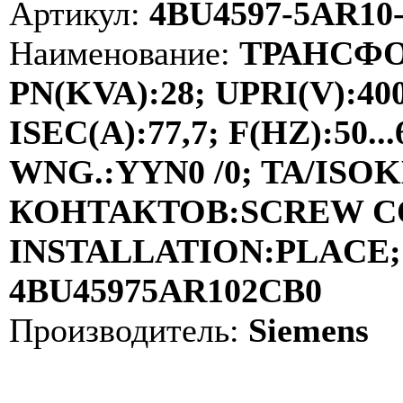
Артикул:
4BU4597-5AR10
Наименование:
ТРАНСФО
PN(KVA):28; UPRI(V):40
ISEC(A):77,7; F(HZ):50
WNG.:YYN0 /0; TA/ISOKL
КОНТАКТОВ:SCREW C
INSTALLATION:PLACE; 
4BU45975AR102CB0
Производитель:
Siemens