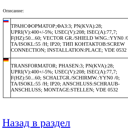
Описание:
ТРАНСФОРМАТОР;ФАЗ:3; PN(KVA):28;
UPRI(V):400+/-5%; USEC(V):208; ISEC(A):77,7;
F(HZ):50...60; VECTOR GR./SHIELD WNG.:YYN0 /0
TA/ISOKL:55 /H; IP20; ТИП КОНТАКТОВ:SCREW
CONNECTION; INSTALLATION:PLACE; VDE 0532
TRANSFORMATOR; PHASEN:3; PN(KVA):28;
UPRI(V):400+/-5%; USEC(V):208; ISEC(A):77,7;
F(HZ):50...60; SCHALTGR./SCHIRMW.:YYN0 /0;
TA/ISOKL:55 /H; IP20; ANSCHLUSS:SCHRAUB-
ANSCHLUSS; MONTAGE:STELLEN; VDE 0532
Назад в раздел