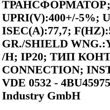
ТРАНСФОРМАТОР;ФА
UPRI(V):400+/-5%; U
ISEC(A):77,7; F(HZ)
GR./SHIELD WNG.:Y
/H; IP20; ТИП КО
CONNECTION; INS
VDE 0532 - 4BU4597
Industry GmbH