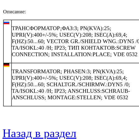
Описание:
ТРАНСФОРМАТОР;ФАЗ:3; PN(KVA):25;
UPRI(V):400+/-5%; USEC(V):208; ISEC(A):69,4;
F(HZ):50...60; VECTOR GR./SHIELD WNG.:DYN5 /0
TA/ISOKL:40 /H; IP23; ТИП КОНТАКТОВ:SCREW
CONNECTION; INSTALLATION:PLACE; VDE 0532
TRANSFORMATOR; PHASEN:3; PN(KVA):25;
UPRI(V):400+/-5%; USEC(V):208; ISEC(A):69,4;
F(HZ):50...60; SCHALTGR./SCHIRMW.:DYN5 /0;
TA/ISOKL:40 /H; IP23; ANSCHLUSS:SCHRAUB-
ANSCHLUSS; MONTAGE:STELLEN; VDE 0532
Назад в раздел