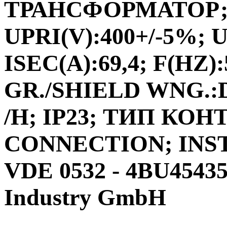
ТРАНСФОРМАТОР;ФА
UPRI(V):400+/-5%; U
ISEC(A):69,4; F(HZ)
GR./SHIELD WNG.:D
/H; IP23; ТИП КО
CONNECTION; INS
VDE 0532 - 4BU4543
Industry GmbH