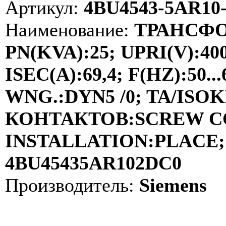
Артикул:
4BU4543-5AR10
Наименование:
ТРАНСФО
PN(KVA):25; UPRI(V):40
ISEC(A):69,4; F(HZ):50
WNG.:DYN5 /0; TA/ISOKL
КОНТАКТОВ:SCREW C
INSTALLATION:PLACE; 
4BU45435AR102DC0
Производитель:
Siemens