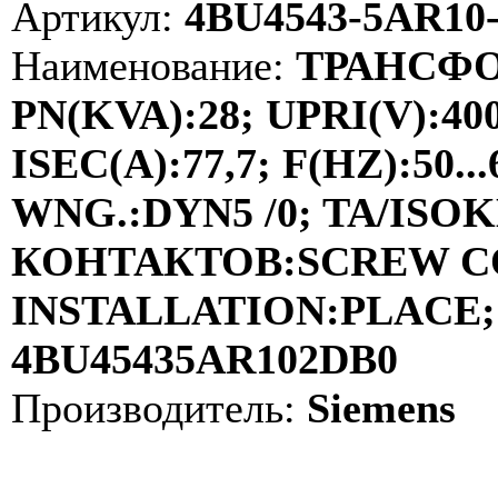
Артикул:
4BU4543-5AR10
Наименование:
ТРАНСФО
PN(KVA):28; UPRI(V):40
ISEC(A):77,7; F(HZ):50
WNG.:DYN5 /0; TA/ISOKL
КОНТАКТОВ:SCREW C
INSTALLATION:PLACE; 
4BU45435AR102DB0
Производитель:
Siemens