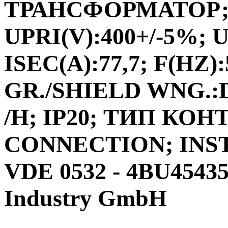
ТРАНСФОРМАТОР;ФА
UPRI(V):400+/-5%; U
ISEC(A):77,7; F(HZ)
GR./SHIELD WNG.:D
/H; IP20; ТИП КО
CONNECTION; INS
VDE 0532 - 4BU4543
Industry GmbH