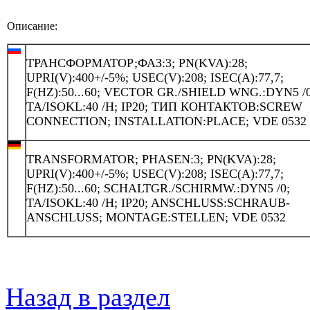
Описание:
ТРАНСФОРМАТОР;ФАЗ:3; PN(KVA):28;
UPRI(V):400+/-5%; USEC(V):208; ISEC(A):77,7;
F(HZ):50...60; VECTOR GR./SHIELD WNG.:DYN5 /0
TA/ISOKL:40 /H; IP20; ТИП КОНТАКТОВ:SCREW
CONNECTION; INSTALLATION:PLACE; VDE 0532
TRANSFORMATOR; PHASEN:3; PN(KVA):28;
UPRI(V):400+/-5%; USEC(V):208; ISEC(A):77,7;
F(HZ):50...60; SCHALTGR./SCHIRMW.:DYN5 /0;
TA/ISOKL:40 /H; IP20; ANSCHLUSS:SCHRAUB-
ANSCHLUSS; MONTAGE:STELLEN; VDE 0532
Назад в раздел