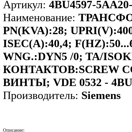
Артикул:
4BU4597-5AA20
Наименование:
ТРАНСФО
PN(KVA):28; UPRI(V):40
ISEC(A):40,4; F(HZ):50
WNG.:DYN5 /0; TA/ISOKL
КОНТАКТОВ:SCREW C
ВИНТЫ; VDE 0532 - 4B
Производитель:
Siemens
Описание: