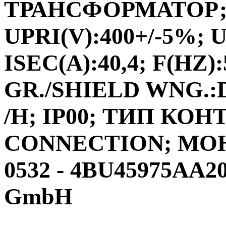
ТРАНСФОРМАТОР;ФА
UPRI(V):400+/-5%; U
ISEC(A):40,4; F(HZ)
GR./SHIELD WNG.:D
/H; IP00; ТИП КО
CONNECTION; МО
0532 - 4BU45975AA20
GmbH