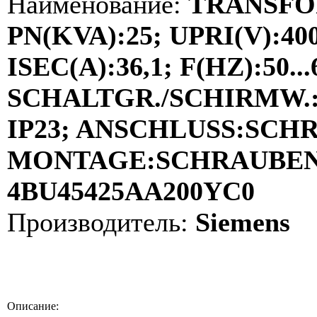
Наименование:
TRANSFO
PN(KVA):25; UPRI(V):40
ISEC(A):36,1; F(HZ):50...
SCHALTGR./SCHIRMW.:YD
IP23; ANSCHLUSS:SCH
MONTAGE:SCHRAUBEN; 
4BU45425AA200YC0
Производитель:
Siemens
Описание: