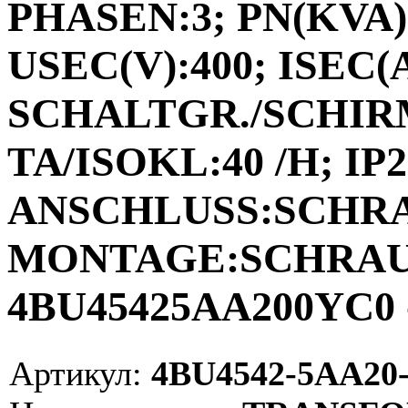
PHASEN:3; PN(KVA):
USEC(V):400; ISEC(A)
SCHALTGR./SCHIRM
TA/ISOKL:40 /H; IP2
ANSCHLUSS:SCHR
MONTAGE:SCHRAUB
4BU45425AA200YC0 
Артикул:
4BU4542-5AA20