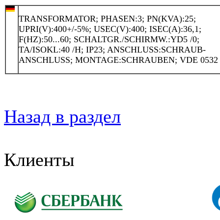
TRANSFORMATOR; PHASEN:3; PN(KVA):25;
UPRI(V):400+/-5%; USEC(V):400; ISEC(A):36,1;
F(HZ):50...60; SCHALTGR./SCHIRMW.:YD5 /0;
TA/ISOKL:40 /H; IP23; ANSCHLUSS:SCHRAUB-
ANSCHLUSS; MONTAGE:SCHRAUBEN; VDE 0532
Назад в раздел
Клиенты