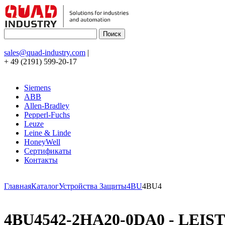
sales@quad-industry.com
|
+ 49 (2191) 599-20-17
Siemens
ABB
Allen-Bradley
Pepperl-Fuchs
Leuze
Leine & Linde
HoneyWell
Сертификаты
Контакты
Главная
Каталог
Устройства Защиты
4BU
4BU4
4BU4542-2HA20-0DA0 - LEI