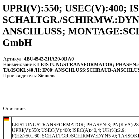
UPRI(V):550; USEC(V):400; ISE
SCHALTGR./SCHIRMW.:DYN5 
ANSCHLUSS; MONTAGE:SCHRA
GmbH
Артикул:
4BU4542-2HA20-0DA0
Наименование:
LEISTUNGSTRANSFORMATOR; PHASEN:3; PN(K
TA/ISOKL:40 /H; IP00; ANSCHLUSS:SCHRAUB-ANSCHLU
Производитель:
Siemens
Описание:
LEISTUNGSTRANSFORMATOR; PHASEN:3; PN(KVA):28
UPRI(V):550; USEC(V):400; ISEC(A):40,4; UK(%):2,9;
F(HZ):50...60; SCHALTGR./SCHIRMW.:DYN5 /0; TA/ISOKL