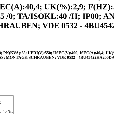
C(A):40,4; UK(%):2,9; F(HZ):5
/0; TA/ISOKL:40 /H; IP00;
UBEN; VDE 0532 - 4BU45422
VA):28; UPRI(V):550; USEC(V):400; ISEC(A):40,4; UK(%)
SS; MONTAGE:SCHRAUBEN; VDE 0532 - 4BU45422HA200D
;
:40 /H;