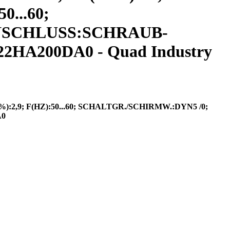
0...60;
 ANSCHLUSS:SCHRAUB-
HA200DA0 - Quad Industry
:2,9; F(HZ):50...60; SCHALTGR./SCHIRMW.:DYN5 /0;
A0