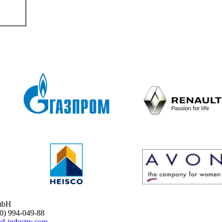
mbH
 994-049-88
d-industry.com