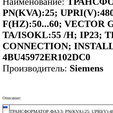
Наименование:
ТРАНСФО
PN(KVA):25; UPRI(V):480
F(HZ):50...60; VECTOR
TA/ISOKL:55 /H; IP23
CONNECTION; INSTALLA
4BU45972ER102DC0
Производитель:
Siemens
Описание:
ТРАНСФОРМАТОР;ФАЗ:3; PN(KVA):25; UPRI(V):48