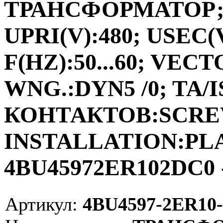
ТРАНСФОРМАТОР;ФА
UPRI(V):480; USEC(V
F(HZ):50...60; VEC
WNG.:DYN5 /0; TA/I
КОНТАКТОВ:SCRE
INSTALLATION:PLAC
4BU45972ER102DC0 
Артикул:
4BU4597-2ER10