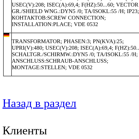
USEC(V):208; ISEC(A):69,4; F(HZ):50...60; VECTOR
GR./SHIELD WNG.:DYN5 /0; TA/ISOKL:55 /H; IP23
КОНТАКТОВ:SCREW CONNECTION;
INSTALLATION:PLACE; VDE 0532
TRANSFORMATOR; PHASEN:3; PN(KVA):25;
UPRI(V):480; USEC(V):208; ISEC(A):69,4; F(HZ):50..
SCHALTGR./SCHIRMW.:DYN5 /0; TA/ISOKL:55 /H; 
ANSCHLUSS:SCHRAUB-ANSCHLUSS;
MONTAGE:STELLEN; VDE 0532
Назад в раздел
Клиенты