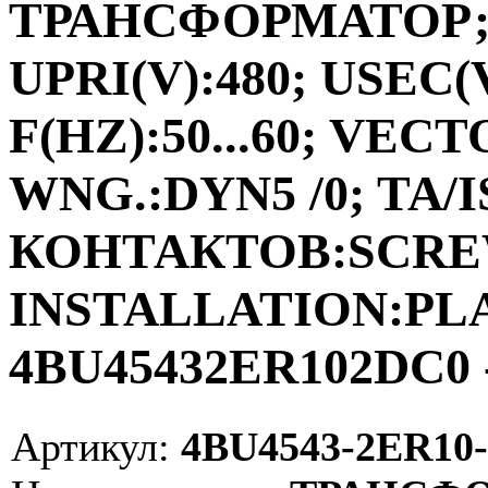
ТРАНСФОРМАТОР;ФА
UPRI(V):480; USEC(V
F(HZ):50...60; VEC
WNG.:DYN5 /0; TA/I
КОНТАКТОВ:SCRE
INSTALLATION:PLAC
4BU45432ER102DC0 
Артикул:
4BU4543-2ER10