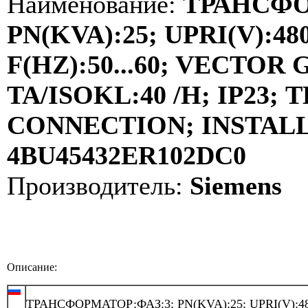
Наименование:
ТРАНСФО
PN(KVA):25; UPRI(V):480
F(HZ):50...60; VECTOR
TA/ISOKL:40 /H; IP23
CONNECTION; INSTALLA
4BU45432ER102DC0
Производитель:
Siemens
Описание:
ТРАНСФОРМАТОР;ФАЗ:3; PN(KVA):25; UPRI(V):48