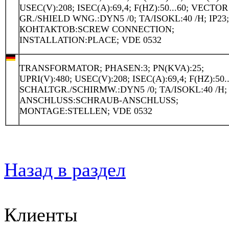
USEC(V):208; ISEC(A):69,4; F(HZ):50...60; VECTOR
GR./SHIELD WNG.:DYN5 /0; TA/ISOKL:40 /H; IP23
КОНТАКТОВ:SCREW CONNECTION;
INSTALLATION:PLACE; VDE 0532
TRANSFORMATOR; PHASEN:3; PN(KVA):25;
UPRI(V):480; USEC(V):208; ISEC(A):69,4; F(HZ):50..
SCHALTGR./SCHIRMW.:DYN5 /0; TA/ISOKL:40 /H; 
ANSCHLUSS:SCHRAUB-ANSCHLUSS;
MONTAGE:STELLEN; VDE 0532
Назад в раздел
Клиенты