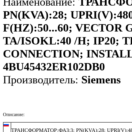
Наименование:
ТРАНСФО
PN(KVA):28; UPRI(V):480
F(HZ):50...60; VECTOR
TA/ISOKL:40 /H; IP20
CONNECTION; INSTALLA
4BU45432ER102DB0
Производитель:
Siemens
Описание:
ТРАНСФОРМАТОР;ФАЗ:3; PN(KVA):28; UPRI(V):48