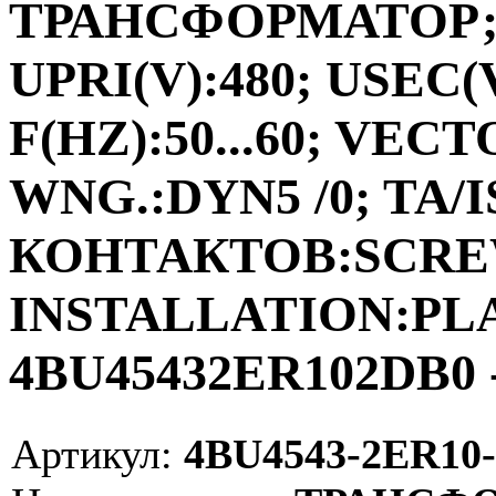
ТРАНСФОРМАТОР;ФА
UPRI(V):480; USEC(V
F(HZ):50...60; VEC
WNG.:DYN5 /0; TA/I
КОНТАКТОВ:SCRE
INSTALLATION:PLAC
4BU45432ER102DB0 -
Артикул:
4BU4543-2ER10