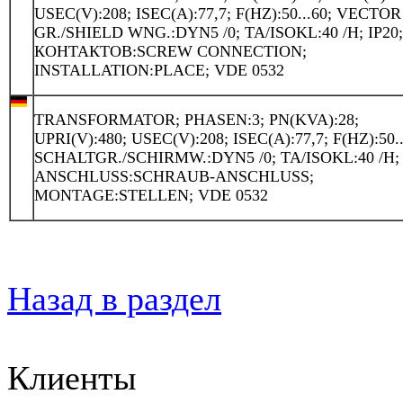
USEC(V):208; ISEC(A):77,7; F(HZ):50...60; VECTOR
GR./SHIELD WNG.:DYN5 /0; TA/ISOKL:40 /H; IP20
КОНТАКТОВ:SCREW CONNECTION;
INSTALLATION:PLACE; VDE 0532
TRANSFORMATOR; PHASEN:3; PN(KVA):28;
UPRI(V):480; USEC(V):208; ISEC(A):77,7; F(HZ):50..
SCHALTGR./SCHIRMW.:DYN5 /0; TA/ISOKL:40 /H; 
ANSCHLUSS:SCHRAUB-ANSCHLUSS;
MONTAGE:STELLEN; VDE 0532
Назад в раздел
Клиенты