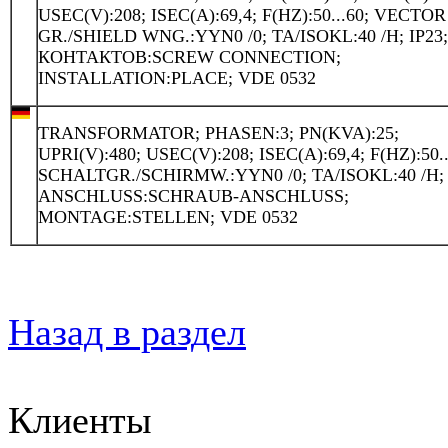
USEC(V):208; ISEC(A):69,4; F(HZ):50...60; VECTOR
GR./SHIELD WNG.:YYN0 /0; TA/ISOKL:40 /H; IP23
КОНТАКТОВ:SCREW CONNECTION;
INSTALLATION:PLACE; VDE 0532
TRANSFORMATOR; PHASEN:3; PN(KVA):25;
UPRI(V):480; USEC(V):208; ISEC(A):69,4; F(HZ):50..
SCHALTGR./SCHIRMW.:YYN0 /0; TA/ISOKL:40 /H; 
ANSCHLUSS:SCHRAUB-ANSCHLUSS;
MONTAGE:STELLEN; VDE 0532
Назад в раздел
Клиенты