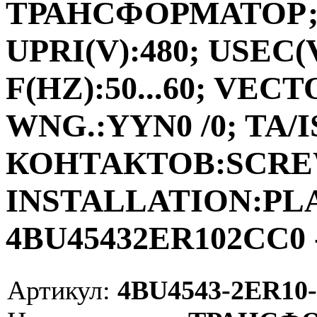
ТРАНСФОРМАТОР;ФА
UPRI(V):480; USEC(V
F(HZ):50...60; VEC
WNG.:YYN0 /0; TA/I
КОНТАКТОВ:SCRE
INSTALLATION:PLAC
4BU45432ER102CC0 
Артикул:
4BU4543-2ER10