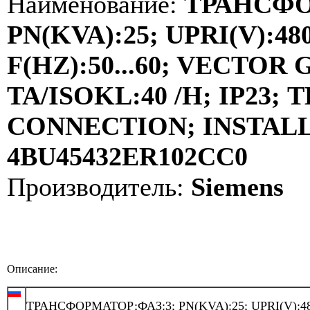
Наименование:
ТРАНСФО
PN(KVA):25; UPRI(V):480
F(HZ):50...60; VECTOR
TA/ISOKL:40 /H; IP23
CONNECTION; INSTALLA
4BU45432ER102CC0
Производитель:
Siemens
Описание:
ТРАНСФОРМАТОР;ФАЗ:3; PN(KVA):25; UPRI(V):48