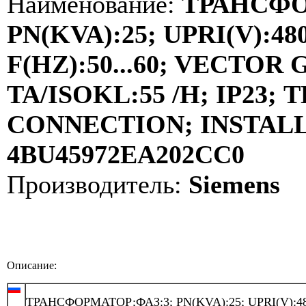
Наименование:
ТРАНСФО
PN(KVA):25; UPRI(V):480
F(HZ):50...60; VECTOR
TA/ISOKL:55 /H; IP23
CONNECTION; INSTALLA
4BU45972EA202CC0
Производитель:
Siemens
Описание:
ТРАНСФОРМАТОР;ФАЗ:3; PN(KVA):25; UPRI(V):48