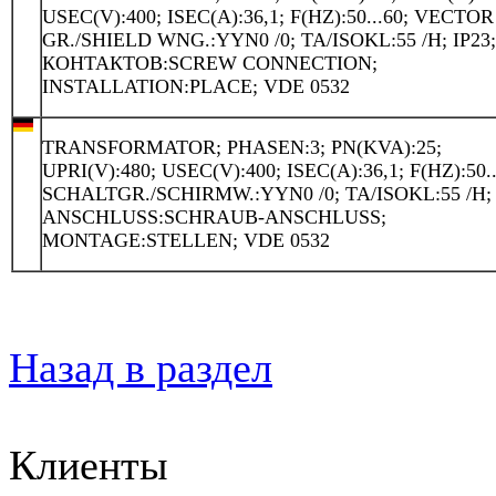
USEC(V):400; ISEC(A):36,1; F(HZ):50...60; VECTOR
GR./SHIELD WNG.:YYN0 /0; TA/ISOKL:55 /H; IP23
КОНТАКТОВ:SCREW CONNECTION;
INSTALLATION:PLACE; VDE 0532
TRANSFORMATOR; PHASEN:3; PN(KVA):25;
UPRI(V):480; USEC(V):400; ISEC(A):36,1; F(HZ):50..
SCHALTGR./SCHIRMW.:YYN0 /0; TA/ISOKL:55 /H; 
ANSCHLUSS:SCHRAUB-ANSCHLUSS;
MONTAGE:STELLEN; VDE 0532
Назад в раздел
Клиенты