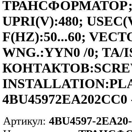
ТРАНСФОРМАТОР;ФА
UPRI(V):480; USEC(V
F(HZ):50...60; VEC
WNG.:YYN0 /0; TA/I
КОНТАКТОВ:SCRE
INSTALLATION:PLAC
4BU45972EA202CC0 
Артикул:
4BU4597-2EA20