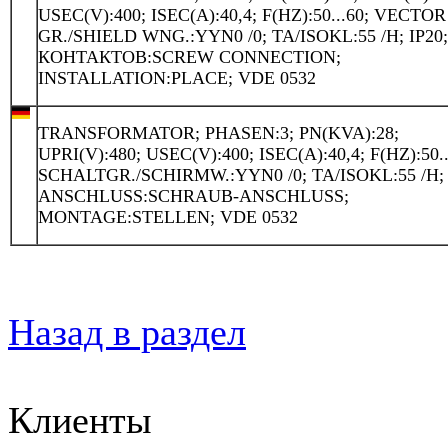
USEC(V):400; ISEC(A):40,4; F(HZ):50...60; VECTOR
GR./SHIELD WNG.:YYN0 /0; TA/ISOKL:55 /H; IP20
КОНТАКТОВ:SCREW CONNECTION;
INSTALLATION:PLACE; VDE 0532
TRANSFORMATOR; PHASEN:3; PN(KVA):28;
UPRI(V):480; USEC(V):400; ISEC(A):40,4; F(HZ):50..
SCHALTGR./SCHIRMW.:YYN0 /0; TA/ISOKL:55 /H; 
ANSCHLUSS:SCHRAUB-ANSCHLUSS;
MONTAGE:STELLEN; VDE 0532
Назад в раздел
Клиенты