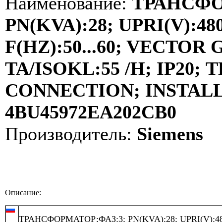
Наименование:
ТРАНСФО
PN(KVA):28; UPRI(V):480
F(HZ):50...60; VECTOR
TA/ISOKL:55 /H; IP20
CONNECTION; INSTALLA
4BU45972EA202CB0
Производитель:
Siemens
Описание:
ТРАНСФОРМАТОР;ФАЗ:3; PN(KVA):28; UPRI(V):48