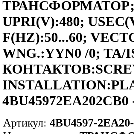
ТРАНСФОРМАТОР;ФА
UPRI(V):480; USEC(V
F(HZ):50...60; VEC
WNG.:YYN0 /0; TA/I
КОНТАКТОВ:SCRE
INSTALLATION:PLAC
4BU45972EA202CB0 -
Артикул:
4BU4597-2EA20