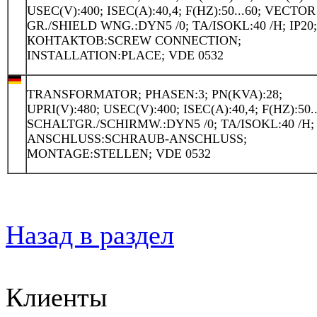
USEC(V):400; ISEC(A):40,4; F(HZ):50...60; VECTOR
GR./SHIELD WNG.:DYN5 /0; TA/ISOKL:40 /H; IP20
КОНТАКТОВ:SCREW CONNECTION;
INSTALLATION:PLACE; VDE 0532
TRANSFORMATOR; PHASEN:3; PN(KVA):28;
UPRI(V):480; USEC(V):400; ISEC(A):40,4; F(HZ):50..
SCHALTGR./SCHIRMW.:DYN5 /0; TA/ISOKL:40 /H; 
ANSCHLUSS:SCHRAUB-ANSCHLUSS;
MONTAGE:STELLEN; VDE 0532
Назад в раздел
Клиенты