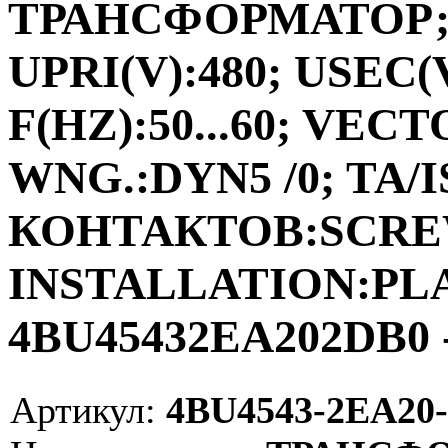
ТРАНСФОРМАТОР;ФА
UPRI(V):480; USEC(V
F(HZ):50...60; VEC
WNG.:DYN5 /0; TA/I
КОНТАКТОВ:SCRE
INSTALLATION:PLAC
4BU45432EA202DB0 -
Артикул:
4BU4543-2EA20