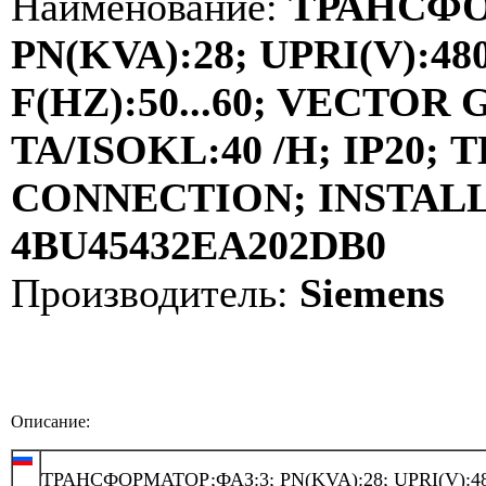
Наименование:
ТРАНСФО
PN(KVA):28; UPRI(V):480
F(HZ):50...60; VECTOR
TA/ISOKL:40 /H; IP20
CONNECTION; INSTALLA
4BU45432EA202DB0
Производитель:
Siemens
Описание:
ТРАНСФОРМАТОР;ФАЗ:3; PN(KVA):28; UPRI(V):48