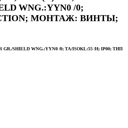
HIELD WNG.:YYN0 /0;
ECTION; МОНТАЖ: ВИНТЫ;
R GR./SHIELD WNG.:YYN0 /0; TA/ISOKL:55 /H; IP00; ТИП