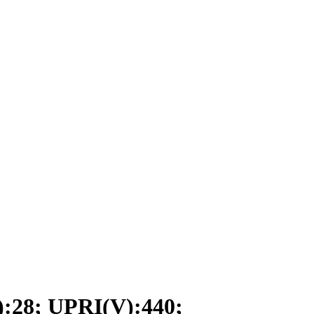
8; UPRI(V):440;