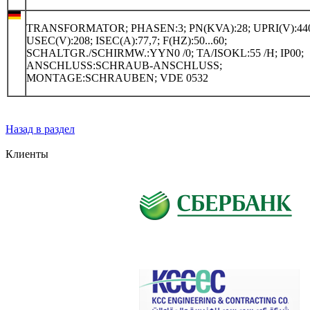
TRANSFORMATOR; PHASEN:3; PN(KVA):28; UPRI(V):44
USEC(V):208; ISEC(A):77,7; F(HZ):50...60;
SCHALTGR./SCHIRMW.:YYN0 /0; TA/ISOKL:55 /H; IP00;
ANSCHLUSS:SCHRAUB-ANSCHLUSS;
MONTAGE:SCHRAUBEN; VDE 0532
Назад в раздел
Клиенты