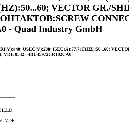
F(HZ):50...60; VECTOR GR./S
ТИП КОНТАКТОВ:SCREW CONN
0 - Quad Industry GmbH
):440; USEC(V):208; ISEC(A):77,7; F(HZ):50...60; VECTO
DE 0532 - 4BU45972CR102CA0
SHIELD
Ы; VDE