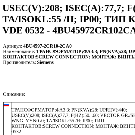
USEC(V):208; ISEC(A):77,7; 
TA/ISOKL:55 /H; IP00; 
VDE 0532 - 4BU45972CR102CA
Артикул:
4BU4597-2CR10-2CA0
Наименование:
ТРАНСФОРМАТОР;ФАЗ:3; PN(KVA):28; UPRI(V
КОНТАКТОВ:SCREW CONNECTION; МОНТАЖ: ВИНТЫ; V
Производитель:
Siemens
Описание:
ТРАНСФОРМАТОР;ФАЗ:3; PN(KVA):28; UPRI(V):440;
USEC(V):208; ISEC(A):77,7; F(HZ):50...60; VECTOR GR./
WNG.:YYN0 /0; TA/ISOKL:55 /H; IP00; ТИП
КОНТАКТОВ:SCREW CONNECTION; МОНТАЖ: ВИНТ
0532