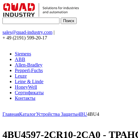
sales@quad-industry.com
|
+ 49 (2191) 599-20-17
Siemens
ABB
Allen-Bradley
Pepperl-Fuchs
Leuze
Leine & Linde
HoneyWell
Сертификаты
Контакты
Главная
Каталог
Устройства Защиты
4BU
4BU4
4BU4597-2CR10-2CA0 - ТРАН