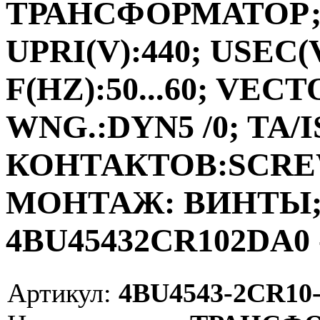
ТРАНСФОРМАТОР;ФА
UPRI(V):440; USEC(V
F(HZ):50...60; VEC
WNG.:DYN5 /0; TA/I
КОНТАКТОВ:SCRE
МОНТАЖ: ВИНТЫ; V
4BU45432CR102DA0 
Артикул:
4BU4543-2CR10