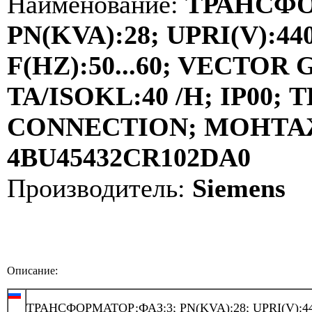
Наименование:
ТРАНСФО
PN(KVA):28; UPRI(V):440
F(HZ):50...60; VECTOR
TA/ISOKL:40 /H; IP00
CONNECTION; МОНТАЖ:
4BU45432CR102DA0
Производитель:
Siemens
Описание:
ТРАНСФОРМАТОР;ФАЗ:3; PN(KVA):28; UPRI(V):44