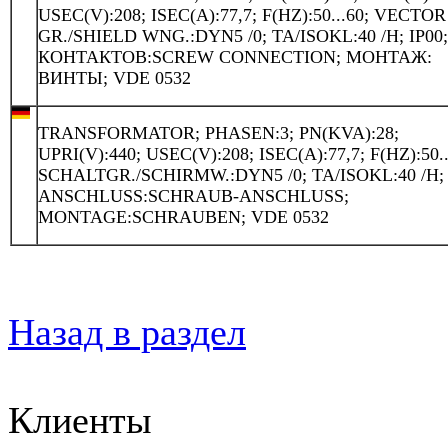
USEC(V):208; ISEC(A):77,7; F(HZ):50...60; VECTOR
GR./SHIELD WNG.:DYN5 /0; TA/ISOKL:40 /H; IP00
КОНТАКТОВ:SCREW CONNECTION; МОНТАЖ:
ВИНТЫ; VDE 0532
TRANSFORMATOR; PHASEN:3; PN(KVA):28;
UPRI(V):440; USEC(V):208; ISEC(A):77,7; F(HZ):50..
SCHALTGR./SCHIRMW.:DYN5 /0; TA/ISOKL:40 /H; 
ANSCHLUSS:SCHRAUB-ANSCHLUSS;
MONTAGE:SCHRAUBEN; VDE 0532
Назад в раздел
Клиенты