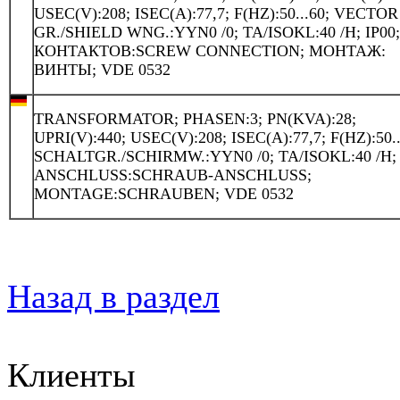
USEC(V):208; ISEC(A):77,7; F(HZ):50...60; VECTOR
GR./SHIELD WNG.:YYN0 /0; TA/ISOKL:40 /H; IP00
КОНТАКТОВ:SCREW CONNECTION; МОНТАЖ:
ВИНТЫ; VDE 0532
TRANSFORMATOR; PHASEN:3; PN(KVA):28;
UPRI(V):440; USEC(V):208; ISEC(A):77,7; F(HZ):50..
SCHALTGR./SCHIRMW.:YYN0 /0; TA/ISOKL:40 /H; 
ANSCHLUSS:SCHRAUB-ANSCHLUSS;
MONTAGE:SCHRAUBEN; VDE 0532
Назад в раздел
Клиенты