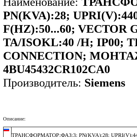
Наименование:
ТРАНСФО
PN(KVA):28; UPRI(V):440
F(HZ):50...60; VECTOR
TA/ISOKL:40 /H; IP00
CONNECTION; МОНТАЖ:
4BU45432CR102CA0
Производитель:
Siemens
Описание:
ТРАНСФОРМАТОР;ФАЗ:3; PN(KVA):28; UPRI(V):44