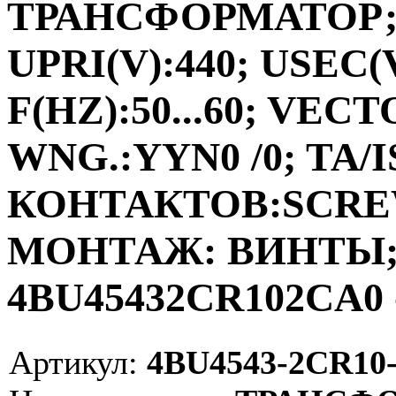
ТРАНСФОРМАТОР;ФА
UPRI(V):440; USEC(V
F(HZ):50...60; VEC
WNG.:YYN0 /0; TA/I
КОНТАКТОВ:SCRE
МОНТАЖ: ВИНТЫ; V
4BU45432CR102CA0 
Артикул:
4BU4543-2CR10